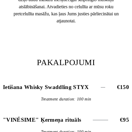
atslābināšanai. Atvadieties no celulīta ar mūsu roku
pretcelulīta masāžu, kas ļaus Jums justies pārliecinātai un
atjaunotai.
PAKALPOJUMI
Ietišana Whisky Swaddling STYX
€150
Treatment duration: 100 min
"VINÉSIME" Ķermeņa rituāls
€95
Treatment duration: 100 min