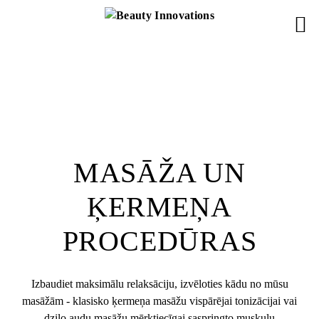
MASĀŽA UN
ĶERMEŅA
PROCEDŪRAS
Izbaudiet maksimālu relaksāciju, izvēloties kādu no mūsu
masāžām - klasisko ķermeņa masāžu vispārējai tonizācijai vai
dziļo audu masāžu mērķtiecīgai saspringto muskuļu