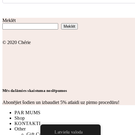
Meklēt
Meklēt
© 2020 Chérie
Mēs dalāmies skaistuma noslēpumos
Abonējiet šodien un izbaudiet 5% atlaidi uz pirmo procedūru!
PAR MUMS
Shop
KONTAKTI
Other
Latviešu valoda
Gift Cards Vertical