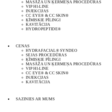
MASĀŽA UN ĶERMEŅA PROCEDŪRAS
VIP HI-LINE
INJEKCIJAS
CC EYE® & CC SKIN®
ĶĪMISKIE PĪLINGI
KAVITĀCIJA
HYDROPEPTIDE®
CENAS
HYDRAFACIAL® SYNDEO​
SEJAS PROCEDŪRAS
ĶĪMISKIE PĪLINGI
MASĀŽA UN ĶERMEŅA PROCEDŪRAS
VIP HI-LINE
CC EYE® & CC SKIN®
INJEKCIJAS
KAVITĀCIJA
SAZINIES AR MUMS