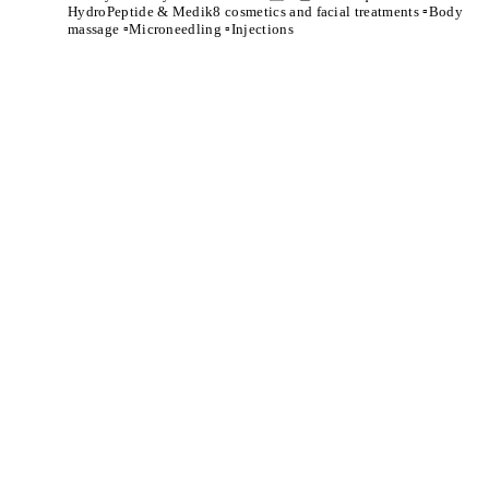
HydroPeptide & Medik8 cosmetics and facial treatments
▫️Body
massage ▫️Microneedling ▫️Injections